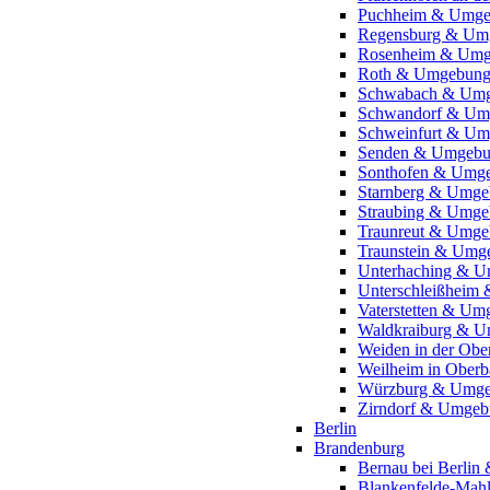
Puchheim & Umg
Regensburg & Um
Rosenheim & Um
Roth & Umgebun
Schwabach & Um
Schwandorf & Um
Schweinfurt & U
Senden & Umgeb
Sonthofen & Umg
Starnberg & Umg
Straubing & Umg
Traunreut & Umg
Traunstein & Umg
Unterhaching & 
Unterschleißheim
Vaterstetten & U
Waldkraiburg & 
Weiden in der Ob
Weilheim in Ober
Würzburg & Umg
Zirndorf & Umge
Berlin
Brandenburg
Bernau bei Berli
Blankenfelde-Ma