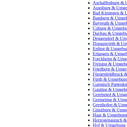
Aschaffenburg &
Augsburg & Umg
Bad Kissingen &
Bamberg & Umge
Bayreuth & Umge
Coburg & Umgeb
Dachau & Umgeb
Deggendorf & Um
Donauwörth & U
Erding & Umgebu
Erlangen & Umge
Forchheim & Umg
Freising & Umgeb
Friedberg & Umg
Fürstenfeldbruck
Fürth & Umgebun
Garmisch Partenk
Gauting & Umgeb
Geretsried & Umg
Germering & Umg
Gersthofen & Um
Günzburg & Umg
Haar & Umgebun
Herzogenaurach 
Hof & Umgebung