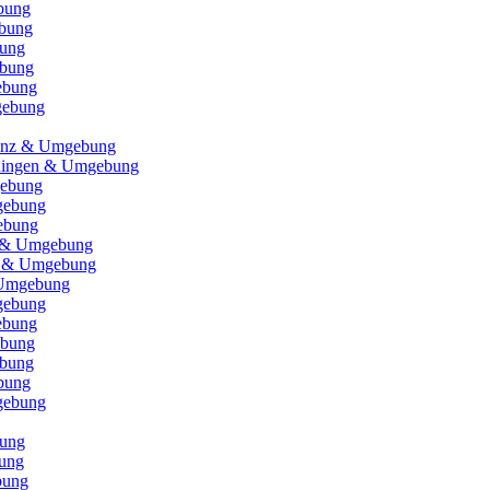
bung
bung
bung
bung
ebung
gebung
 Enz & Umgebung
ningen & Umgebung
ebung
gebung
ebung
n & Umgebung
u & Umgebung
 Umgebung
gebung
ebung
ebung
bung
bung
gebung
ung
ung
bung