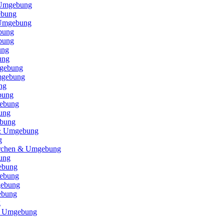
 Umgebung
ebung
 Umgebung
bung
bung
ung
ung
gebung
mgebung
ng
bung
ebung
ung
ebung
 & Umgebung
g
irchen & Umgebung
ung
ebung
ebung
gebung
ebung
g
& Umgebung