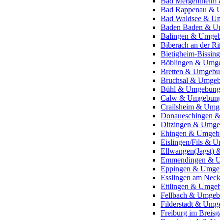
Bad Mergentheim
Bad Rappenau & 
Bad Waldsee & U
Baden Baden & U
Balingen & Umge
Biberach an der 
Bietigheim-Bissi
Böblingen & Umg
Bretten & Umgeb
Bruchsal & Umge
Bühl & Umgebun
Calw & Umgebun
Crailsheim & Um
Donaueschingen 
Ditzingen & Umg
Ehingen & Umgeb
Eislingen/Fils & 
Ellwangen(Jagst)
Emmendingen & 
Eppingen & Umge
Esslingen am Nec
Ettlingen & Umge
Fellbach & Umge
Filderstadt & Um
Freiburg im Brei