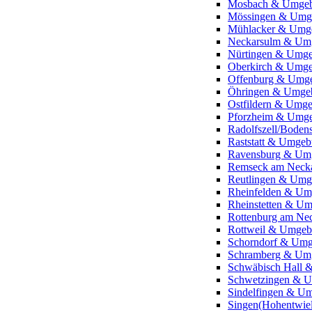
Mosbach & Umge
Mössingen & Umg
Mühlacker & Umg
Neckarsulm & Um
Nürtingen & Umg
Oberkirch & Umg
Offenburg & Umg
Öhringen & Umge
Ostfildern & Umg
Pforzheim & Umg
Radolfszell/Bode
Raststatt & Umge
Ravensburg & Um
Remseck am Neck
Reutlingen & Um
Rheinfelden & U
Rheinstetten & U
Rottenburg am N
Rottweil & Umge
Schorndorf & Um
Schramberg & Um
Schwäbisch Hall
Schwetzingen & 
Sindelfingen & U
Singen(Hohentwie