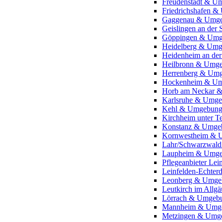
Freudenstadt & U
Friedrichshafen 
Gaggenau & Umg
Geislingen an der
Göppingen & Um
Heidelberg & Um
Heidenheim an de
Heilbronn & Umg
Herrenberg & Um
Hockenheim & U
Horb am Neckar 
Karlsruhe & Umg
Kehl & Umgebun
Kirchheim unter 
Konstanz & Umge
Kornwestheim & 
Lahr/Schwarzwal
Laupheim & Umg
Pflegeanbieter L
Leinfelden-Echte
Leonberg & Umge
Leutkirch im All
Lörrach & Umgeb
Mannheim & Umg
Metzingen & Umg