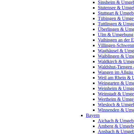
Sinsheim & Umge
Stutensee & Umge
Stuttgart & Umge
Tübingen & Umge
Tuttlingen & Umg
Überlingen & Um
Ulm & Umgebung
Vaihingen an der
Villingen-Schwen
Waghäusel & Umg
Waiblingen & Um
Waldkirch & Umg
Waldshut-Tienge
Wangen im Allgä
Weil am Rhein &
Weingarten & Um
Weinheim & Umg
Weinstadt & Umg
Wertheim & Umge
Wiesloch & Umge
Winnenden & Um
Bayern
Aichach & Umgeb
Amberg & Umgeb
Ansbach & Umge