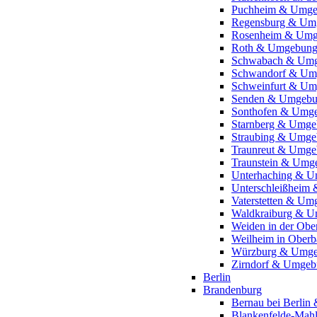
Puchheim & Umg
Regensburg & Um
Rosenheim & Um
Roth & Umgebun
Schwabach & Um
Schwandorf & Um
Schweinfurt & U
Senden & Umgeb
Sonthofen & Umg
Starnberg & Umg
Straubing & Umg
Traunreut & Umg
Traunstein & Umg
Unterhaching & 
Unterschleißheim
Vaterstetten & U
Waldkraiburg & 
Weiden in der Ob
Weilheim in Ober
Würzburg & Umg
Zirndorf & Umge
Berlin
Brandenburg
Bernau bei Berli
Blankenfelde-Ma