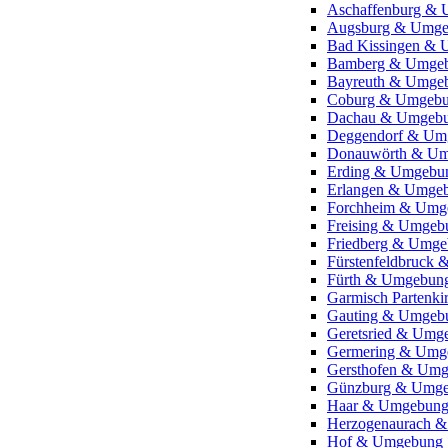
Aschaffenburg &
Augsburg & Umg
Bad Kissingen &
Bamberg & Umge
Bayreuth & Umge
Coburg & Umgeb
Dachau & Umgeb
Deggendorf & Um
Donauwörth & U
Erding & Umgebu
Erlangen & Umge
Forchheim & Umg
Freising & Umgeb
Friedberg & Umg
Fürstenfeldbruck
Fürth & Umgebun
Garmisch Partenk
Gauting & Umgeb
Geretsried & Umg
Germering & Umg
Gersthofen & Um
Günzburg & Umg
Haar & Umgebun
Herzogenaurach 
Hof & Umgebung