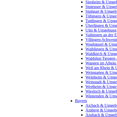
Sinsheim & Umge
Stutensee & Umge
Stuttgart & Umge
Tübingen & Umge
Tuttlingen & Umg
Überlingen & Um
Ulm & Umgebung
Vaihingen an der
Villingen-Schwen
Waghäusel & Umg
Waiblingen & Um
Waldkirch & Umg
Waldshut-Tienge
Wangen im Allgä
Weil am Rhein &
Weingarten & Um
Weinheim & Umg
Weinstadt & Umg
Wertheim & Umge
Wiesloch & Umge
Winnenden & Um
Bayern
Aichach & Umgeb
Amberg & Umgeb
Ansbach & Umge