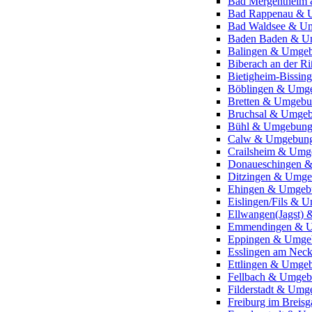
Bad Mergentheim
Bad Rappenau & 
Bad Waldsee & U
Baden Baden & U
Balingen & Umge
Biberach an der 
Bietigheim-Bissi
Böblingen & Umg
Bretten & Umgeb
Bruchsal & Umge
Bühl & Umgebun
Calw & Umgebun
Crailsheim & Um
Donaueschingen 
Ditzingen & Umg
Ehingen & Umgeb
Eislingen/Fils & 
Ellwangen(Jagst)
Emmendingen & 
Eppingen & Umge
Esslingen am Nec
Ettlingen & Umge
Fellbach & Umge
Filderstadt & Um
Freiburg im Brei