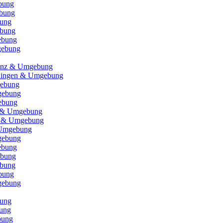
bung
bung
bung
bung
ebung
gebung
 Enz & Umgebung
ningen & Umgebung
ebung
gebung
ebung
n & Umgebung
u & Umgebung
 Umgebung
gebung
ebung
ebung
bung
bung
gebung
ung
ung
bung