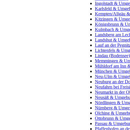
Ingolstadt & Umg
Karlsfeld & Umge
Kempten/Allgäu 
Kitzingen & Umg
Königsbrunn & U
Kulmbach & Umg
Landsberg am Le
Landshut & Umge
Lauf an der Pegn
Lichtenfels & Um
Lindau (Bodense
Memmingen & Um
Mühldorf am Inn
München & Umge
Neu-Ulm & Umge
Neuburg an der 
Neufahrn bei Fre
Neumarkt in der 
Neusäß & Umgeb
Nördlingen & Um
Nürnberg & Umge
Olching & Umgeb
Ottobrunn & Umg
Passau & Umgebu
Pfaffenhofen an d