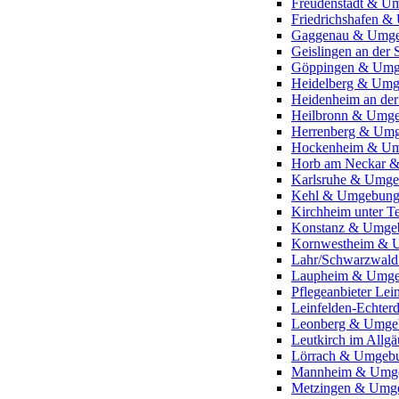
Freudenstadt & U
Friedrichshafen 
Gaggenau & Umg
Geislingen an der
Göppingen & Um
Heidelberg & Um
Heidenheim an de
Heilbronn & Umg
Herrenberg & Um
Hockenheim & U
Horb am Neckar 
Karlsruhe & Umg
Kehl & Umgebun
Kirchheim unter 
Konstanz & Umge
Kornwestheim & 
Lahr/Schwarzwal
Laupheim & Umg
Pflegeanbieter L
Leinfelden-Echte
Leonberg & Umge
Leutkirch im All
Lörrach & Umgeb
Mannheim & Umg
Metzingen & Umg