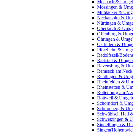
Mosbach & Umge
Mössingen & Umg
Mühlacker & Umg
Neckarsulm & Um
Nürtingen & Umg
Oberkirch & Umg
Offenburg & Umg
Öhringen & Umge
Ostfildern & Umg
Pforzheim & Umg
Radolfszell/Bode
Raststatt & Umge
Ravensburg & Um
Remseck am Neck
Reutlingen & Um
Rheinfelden & U
Rheinstetten & U
Rottenburg am N
Rottweil & Umge
Schorndorf & Um
Schramberg & Um
Schwäbisch Hall
Schwetzingen & 
Sindelfingen & U
Singen(Hohentwie