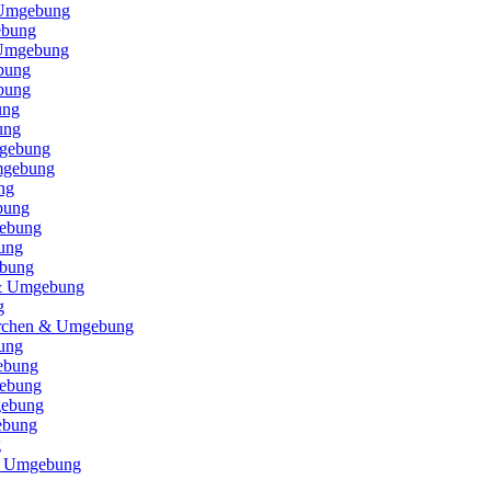
 Umgebung
ebung
 Umgebung
bung
bung
ung
ung
gebung
mgebung
ng
bung
ebung
ung
ebung
 & Umgebung
g
irchen & Umgebung
ung
ebung
ebung
gebung
ebung
g
& Umgebung