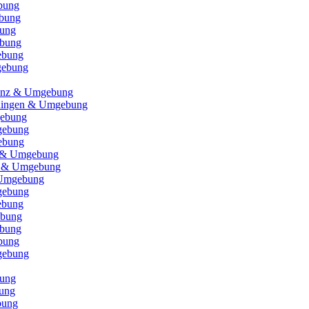
bung
bung
bung
bung
ebung
gebung
 Enz & Umgebung
ningen & Umgebung
ebung
gebung
ebung
n & Umgebung
u & Umgebung
 Umgebung
gebung
ebung
ebung
bung
bung
gebung
ung
ung
bung