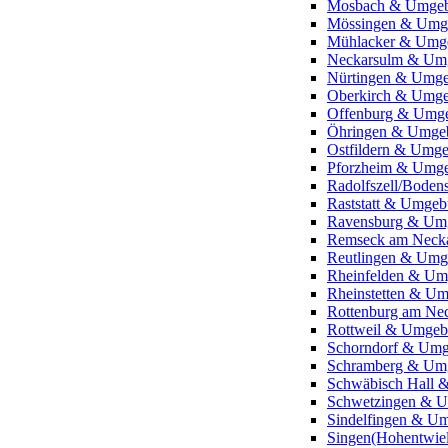
Mosbach & Umge
Mössingen & Umg
Mühlacker & Umg
Neckarsulm & Um
Nürtingen & Umg
Oberkirch & Umg
Offenburg & Umg
Öhringen & Umge
Ostfildern & Umg
Pforzheim & Umg
Radolfszell/Bode
Raststatt & Umge
Ravensburg & Um
Remseck am Neck
Reutlingen & Um
Rheinfelden & U
Rheinstetten & U
Rottenburg am N
Rottweil & Umge
Schorndorf & Um
Schramberg & Um
Schwäbisch Hall
Schwetzingen & 
Sindelfingen & U
Singen(Hohentwie