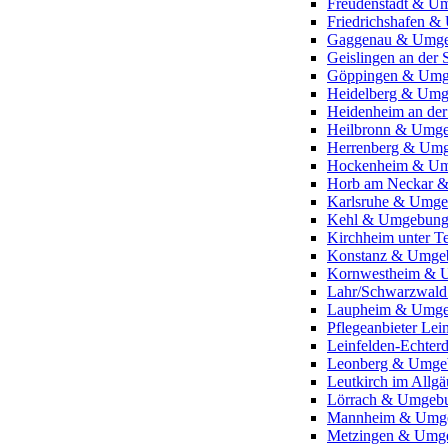
Freudenstadt & U
Friedrichshafen 
Gaggenau & Umg
Geislingen an der
Göppingen & Um
Heidelberg & Um
Heidenheim an de
Heilbronn & Umg
Herrenberg & Um
Hockenheim & U
Horb am Neckar 
Karlsruhe & Umg
Kehl & Umgebun
Kirchheim unter 
Konstanz & Umge
Kornwestheim & 
Lahr/Schwarzwal
Laupheim & Umg
Pflegeanbieter L
Leinfelden-Echte
Leonberg & Umge
Leutkirch im All
Lörrach & Umgeb
Mannheim & Umg
Metzingen & Umg