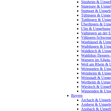
Sinsheim & Umge
Stutensee & Umge
Stuttgart & Umge
Tübingen & Umge
Tuttlingen & Umg
Überlingen & Um
Ulm & Umgebung
Vaihingen an der
Villingen-Schwen
Waghäusel & Umg
Waiblingen & Um
Waldkirch & Umg
Waldshut-Tienge
Wangen im Allgä
Weil am Rhein &
Weingarten & Um
Weinheim & Umg
Weinstadt & Umg
Wertheim & Umge
Wiesloch & Umge
Winnenden & Um
Bayern
Aichach & Umgeb
Amberg & Umgeb
Ansbach & Umge