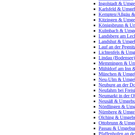
Ingolstadt & Umg
Karlsfeld & Umge
Kempten/Allgäu 
Kitzingen & Umg
Königsbrunn & U
Kulmbach & Umg
Landsberg am Le
Landshut & Umge
Lauf an der Pegn
Lichtenfels & Um
Lindau (Bodense
Memmingen & Um
Mühldorf am Inn
München & Umge
Neu-Ulm & Umge
Neuburg an der 
Neufahrn bei Fre
Neumarkt in der 
Neusäß & Umgeb
Nördlingen & Um
Nürnberg & Umge
Olching & Umgeb
Ottobrunn & Umg
Passau & Umgebu
Pfaffenhofen an d