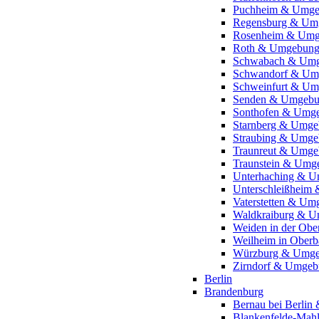
Puchheim & Umg
Regensburg & Um
Rosenheim & Um
Roth & Umgebun
Schwabach & Um
Schwandorf & Um
Schweinfurt & U
Senden & Umgeb
Sonthofen & Umg
Starnberg & Umg
Straubing & Umg
Traunreut & Umg
Traunstein & Umg
Unterhaching & 
Unterschleißheim
Vaterstetten & U
Waldkraiburg & 
Weiden in der Ob
Weilheim in Ober
Würzburg & Umg
Zirndorf & Umge
Berlin
Brandenburg
Bernau bei Berli
Blankenfelde-Ma