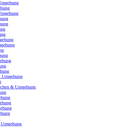
 Umgebung
ebung
 Umgebung
bung
bung
ung
ung
gebung
mgebung
ng
bung
ebung
ung
ebung
 & Umgebung
g
irchen & Umgebung
ung
ebung
ebung
gebung
ebung
g
& Umgebung