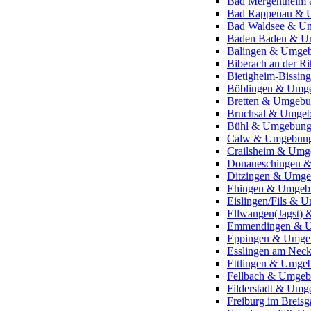
Bad Mergentheim
Bad Rappenau & 
Bad Waldsee & U
Baden Baden & U
Balingen & Umge
Biberach an der 
Bietigheim-Bissi
Böblingen & Umg
Bretten & Umgeb
Bruchsal & Umge
Bühl & Umgebun
Calw & Umgebun
Crailsheim & Um
Donaueschingen 
Ditzingen & Umg
Ehingen & Umgeb
Eislingen/Fils & 
Ellwangen(Jagst)
Emmendingen & 
Eppingen & Umge
Esslingen am Nec
Ettlingen & Umge
Fellbach & Umge
Filderstadt & Um
Freiburg im Brei