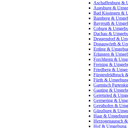
Aschaffenburg &
Augsburg & Umg
Bad Kissingen &
Bamberg & Umge
Bayreuth & Umge
Coburg & Umgeb
Dachau & Umgeb
Deggendorf & Um
Donauwörth & U
Erding & Umgebu
Erlangen & Umge
Forchheim & Umg
Freising & Umgeb
Friedberg & Umg
Fürstenfeldbruck
Fürth & Umgebun
Garmisch Partenk
Gauting & Umgeb
Geretsried & Umg
Germering & Umg
Gersthofen & Um
Günzburg & Umg
Haar & Umgebun
Herzogenaurach 
Hof & Umgebung